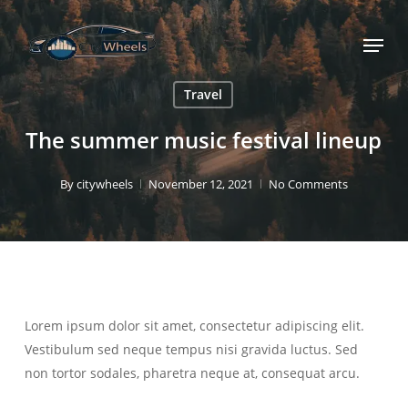
Skip
Menu
to
main
content
Travel
The summer music festival lineup
By
citywheels
November 12, 2021
No Comments
Lorem ipsum dolor sit amet, consectetur adipiscing elit.
Vestibulum sed neque tempus nisi gravida luctus. Sed
non tortor sodales, pharetra neque at, consequat arcu.