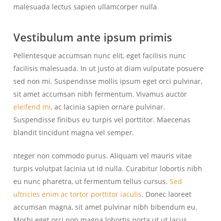
malesuada lectus sapien ullamcorper nulla
Vestibulum ante ipsum primis
Pellentesque accumsan nunc elit, eget facilisis nunc
facilisis malesuada. In ut justo at diam vulputate posuere
sed non mi. Suspendisse mollis ipsum eget orci pulvinar,
sit amet accumsan nibh fermentum. Vivamus auctor
eleifend mi
, ac lacinia sapien ornare pulvinar.
Suspendisse finibus eu turpis vel porttitor. Maecenas
blandit tincidunt magna vel semper.
nteger non commodo purus. Aliquam vel mauris vitae
turpis volutpat lacinia ut id nulla. Curabitur lobortis nibh
eu nunc pharetra, ut fermentum tellus cursus.
Sed
ultricies enim ac tortor porttitor iaculis
. Donec laoreet
accumsan magna, sit amet pulvinar nibh bibendum eu.
Morbi eget orci non magna lobortis porta ut ut lacus.